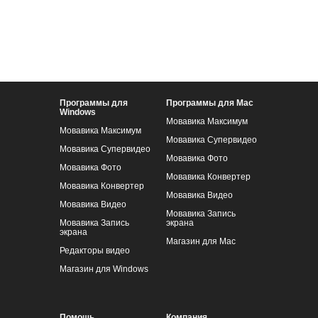
Программы для
Программы для Mac
Windows
Мовавика Максимум
Мовавика Максимум
Мовавика Супервидео
Мовавика Супервидео
Мовавика Фото
Мовавика Фото
Мовавика Конвертер
Мовавика Конвертер
Мовавика Видео
Мовавика Видео
Мовавика Запись
Мовавика Запись
экрана
экрана
Магазин для Mac
Редакторы видео
Магазин для Windows
Помощь
Компания