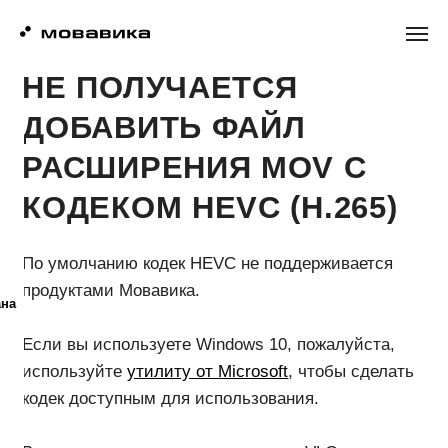
НЕ ПОЛУЧАЕТСЯ
ДОБАВИТЬ ФАЙЛ
РАСШИРЕНИЯ MOV С
КОДЕКОМ HEVC (H.265)
По умолчанию кодек HEVC не поддерживается
продуктами Мовавика.
Если вы используете Windows 10, пожалуйста,
используйте
утилиту от Microsoft
, чтобы сделать
кодек доступным для использования.
ана
Вы так же можете воспользоваться VLC плеером,
для конвертации H.265 файлов в H.264.
Подробнее узнать про это можно
по этой ссылке
.
Если при съемке видео вы используете
смартфон, то для создания будущих видео в
поддерживаемом формате можно переключить